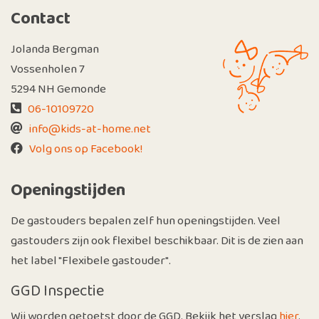
Contact
Jolanda Bergman
Vossenholen 7
5294 NH Gemonde
06-10109720
info@kids-at-home.net
Volg ons op Facebook!
Openingstijden
De gastouders bepalen zelf hun openingstijden. Veel
gastouders zijn ook flexibel beschikbaar. Dit is de zien aan
het label "Flexibele gastouder".
GGD Inspectie
Wij worden getoetst door de GGD. Bekijk het verslag
hier
.