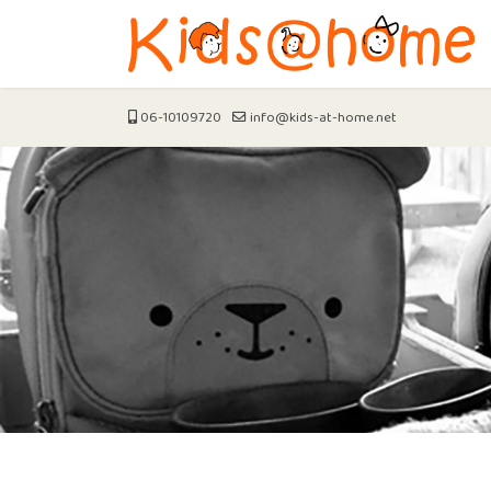
06-10109720
info@kids-at-home.net