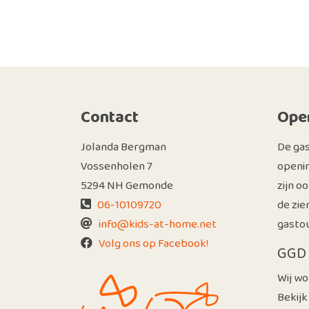
Contact
Open
Jolanda Bergman
De ga
Vossenholen 7
openin
5294 NH Gemonde
zijn o
06-10109720
de zie
info@kids-at-home.net
gastou
Volg ons op Facebook!
GGD 
Wij wo
Bekijk