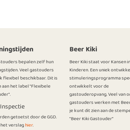
ingstijden
Beer Kiki
stouders bepalen zelf hun
Beer Kiki staat voor Kansen i
gstijden. Veel gastouders
Kinderen. Een uniek ontwikke
ok flexibel beschikbaar. Dit is
stimuleringsprogramma spec
n aan het label "Flexibele
ontwikkelt voor de
der".
gastouderopvang. Veel van o
gastouders werken met Beer 
Inspectie
je kunt dit zien aan de stemp
rden getoetst door de GGD.
"Beer Kiki Gastouder"
 het verslag
hier
.