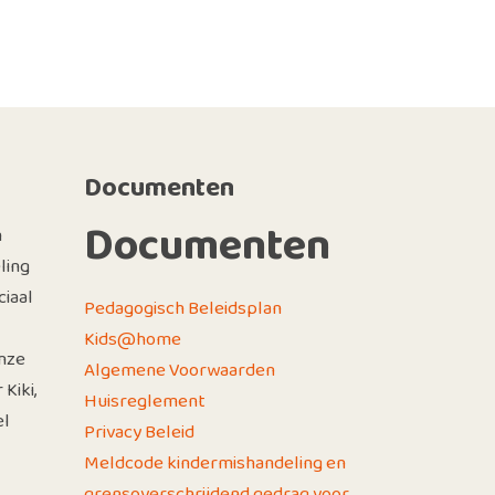
Documenten
Documenten
n
ling
iaal
Pedagogisch Beleidsplan
Kids@home
nze
Algemene Voorwaarden
Kiki,
Huisreglement
el
Privacy Beleid
Meldcode kindermishandeling en
grensoverschrijdend gedrag voor