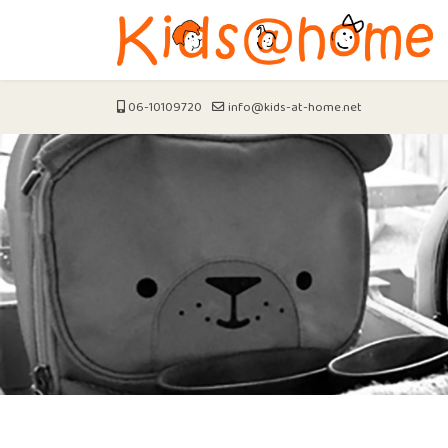
06-10109720
info@kids-at-home.net