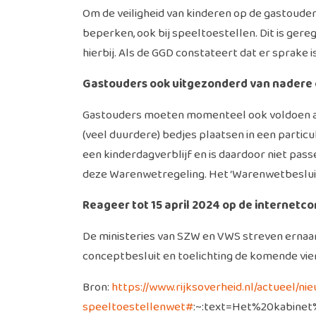
Om de veiligheid van kinderen op de gastoud
beperken, ook bij speeltoestellen. Dit is ger
hierbij. Als de GGD constateert dat er spra
Gastouders ook uitgezonderd van nadere 
Gastouders moeten momenteel ook voldoen aa
(veel duurdere) bedjes plaatsen in een particul
een kinderdagverblijf en is daardoor niet p
deze Warenwetregeling. Het ‘Warenwetbesluit 
Reageer tot 15 april 2024 op de internetco
De ministeries van SZW en VWS streven ernaar d
conceptbesluit en toelichting de komende vi
Bron:
https://www.rijksoverheid.nl/actueel/n
speeltoestellenwet#
:~:text=Het%20kabine