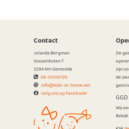
Contact
Open
Jolanda Bergman
De ga
Vossenholen 7
openin
5294 NH Gemonde
zijn o
06-10109720
de zie
info@kids-at-home.net
gastou
Volg ons op Facebook!
GGD 
Wij wo
Bekijk
Klik
hi