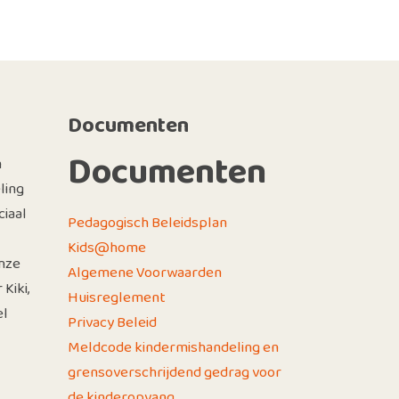
Documenten
Documenten
n
ling
iaal
Pedagogisch Beleidsplan
Kids@home
nze
Algemene Voorwaarden
Kiki,
Huisreglement
el
Privacy Beleid
Meldcode kindermishandeling en
grensoverschrijdend gedrag voor
de kinderopvang