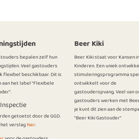
ingstijden
Beer Kiki
stouders bepalen zelf hun
Beer Kiki staat voor Kansen i
gstijden. Veel gastouders
Kinderen. Een uniek ontwikke
ok flexibel beschikbaar. Dit is
stimuleringsprogramma spec
n aan het label "Flexibele
ontwikkelt voor de
der".
gastouderopvang. Veel van o
gastouders werken met Beer 
Inspectie
je kunt dit zien aan de stemp
rden getoetst door de GGD.
"Beer Kiki Gastouder"
 het verslag
hier
.
er
voor de gastouders