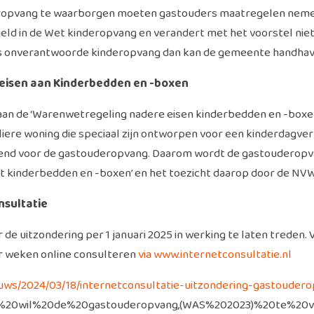
eropvang te waarborgen moeten gastouders maatregelen nemen 
egeld in de Wet kinderopvang en verandert met het voorstel n
ke is onverantwoorde kinderopvang dan kan de gemeente handh
eisen aan Kinderbedden en -boxen
n de ‘Warenwetregeling nadere eisen kinderbedden en -boxe
iere woning die speciaal zijn ontworpen voor een kinderdagverbli
assend voor de gastouderopvang. Daarom wordt de gastouderopv
kinderbedden en -boxen’ en het toezicht daarop door de NVWA 
nsultatie
e uitzondering per 1 januari 2025 in werking te laten treden. V
er weken online consulteren
via www.internetconsultatie.nl
ieuws/2024/03/18/internetconsultatie-uitzondering-gastouder
t%20wil%20de%20gastouderopvang,(WAS%202023)%20te%20v