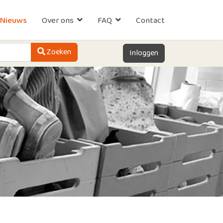
Nieuws
Over ons
FAQ
Contact
Zoeken
Zoeken
Inloggen
Type 2 or more characters for results.