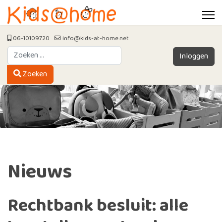
06-10109720
info@kids-at-home.net
Zoeken
Inloggen
Type 2 or more characters for results.
Zoeken
Nieuws
Rechtbank besluit: alle