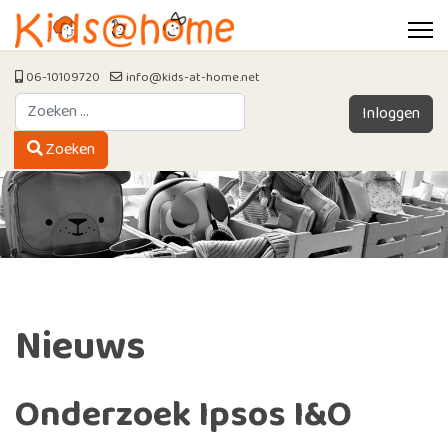
06-10109720
info@kids-at-home.net
Zoeken
Inloggen
Type 2 or more characters for results.
Zoeken
Nieuws
Onderzoek Ipsos I&O