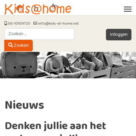
06-10109720
info@kids-at-home.net
Zoeken
Inloggen
Type 2 or more characters for results.
Zoeken
Nieuws
Denken jullie aan het