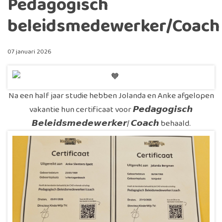
Pedagogisch
beleidsmedewerker/Coach
07 januari 2026
Na een half jaar studie hebben Jolanda en Anke afgelopen
vakantie hun certificaat voor 𝙋𝙚𝙙𝙖𝙜𝙤𝙜𝙞𝙨𝙘𝙝
𝘽𝙚𝙡𝙚𝙞𝙙𝙨𝙢𝙚𝙙𝙚𝙬𝙚𝙧𝙠𝙚𝙧/ 𝘾𝙤𝙖𝙘𝙝 behaald.