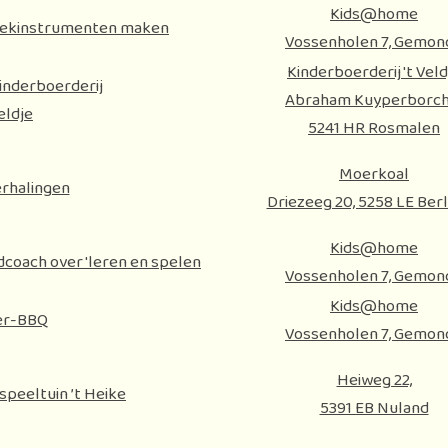
Kids@home
iekinstrumenten maken
Vossenholen 7, Gemon
Kinderboerderij 't Veld
inderboerderij
Abraham Kuyperborch 
Veldje
5241 HR Rosmalen
Moerkoal
rhalingen
Driezeeg 20, 5258 LE Ber
Kids@home
coach over 'leren en spelen
Vossenholen 7, Gemon
Kids@home
r-BBQ
Vossenholen 7, Gemon
Heiweg 22,
peeltuin ’t Heike
5391 EB Nuland