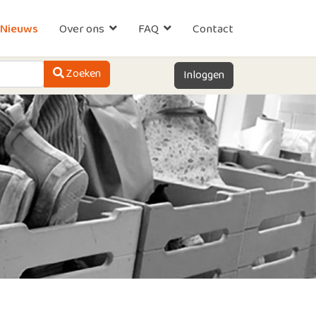
Nieuws
Over ons
FAQ
Contact
Zoeken
Zoeken
Inloggen
Type 2 or more characters for results.