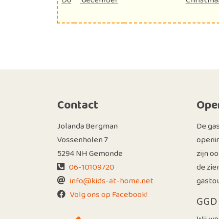
Do
december
Christma
Contact
Open
Jolanda Bergman
De ga
Vossenholen 7
openin
5294 NH Gemonde
zijn o
06-10109720
de zie
info@kids-at-home.net
gastou
Volg ons op Facebook!
GGD 