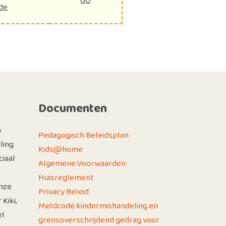
GO
de
Documenten
n
Pedagogisch Beleidsplan
ling
Kids@home
iaal
Algemene Voorwaarden
Huisreglement
nze
Privacy Beleid
Kiki,
Meldcode kindermishandeling en
el
grensoverschrijdend gedrag voor