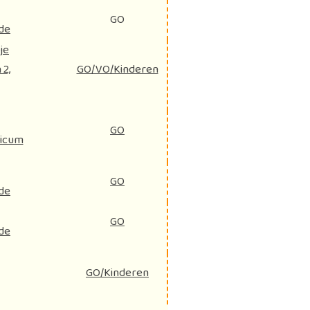
GO
de
je
2,
GO/VO/Kinderen
GO
licum
GO
de
GO
de
GO/Kinderen