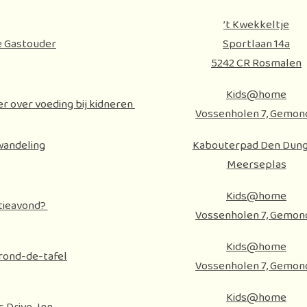
’t Kwekkeltje
e Gastouder
Sportlaan 14a
5242 CR Rosmalen
Kids@home
r over voeding bij kidneren
Vossenholen 7, Gemon
andeling
Kabouterpad Den Dun
Meerseplas
Kids@home
tieavond?
Vossenholen 7, Gemon
Kids@home
rond-de-tafel
Vossenholen 7, Gemon
Kids@home