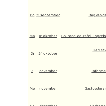
Do
21 september
Dag van d
Ma
16 oktober
Go-rond-de-tafel + spreke
Herfstw
Di
24 oktober
?
november
Informa
Ma
november
Gastouders 