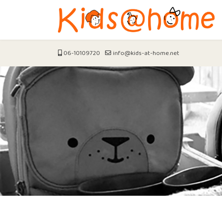
06-10109720
info@kids-at-home.net