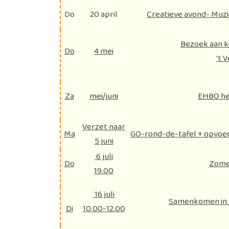
Do
20 april
Creatieve avond- Muz
Bezoek aan k
Do
4 mei
't 
Za
mei/juni
EHBO he
Verzet naar
Ma
GO-rond-de-tafel + opvoed
5 juni
6 juli
Do
Zome
19.00
16 juli
Samenkomen in s
Di
10.00-12.00