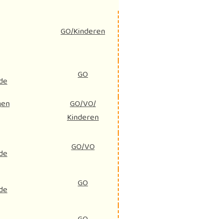
GO/Kinderen
GO
de
gen
GO/VO/
Kinderen
GO/VO
de
GO
de