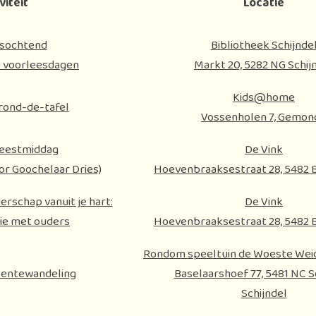
viteit
Locatie
sochtend
Bibliotheek Schijnde
le voorleesdagen
Markt 20, 5282 NG Schij
Kids@home
rond-de-tafel
Vossenholen 7, Gemon
feestmiddag
De Vink
or Goochelaar Dries)
Hoevenbraaksestraat 28, 5482 B
rschap vanuit je hart:
De Vink
e met ouders
Hoevenbraaksestraat 28, 5482 B
Rondom speeltuin de Woeste Weide
entewandeling
Baselaarshoef 77, 5481 NC S
Schijndel