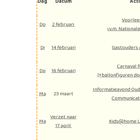
Dag
Datum
Acti
Voorlee
Do
2 februari
i.v.m. Nationa
Di
14 februari
Gastouders 
Carnaval 
Do
16 februari
(+ballonfiguren do
Informatieavond Oude
Ma
23 maart
Communicati
Verzet naar
Ma
Kids@home L
17 april