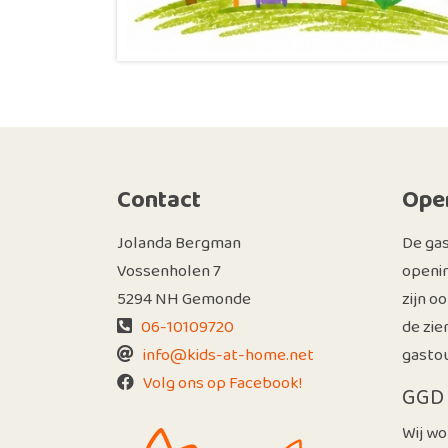
Contact
Open
Jolanda Bergman
De ga
Vossenholen 7
openin
5294 NH Gemonde
zijn o
06-10109720
de zie
info@kids-at-home.net
gastou
Volg ons op Facebook!
GGD 
Wij wo