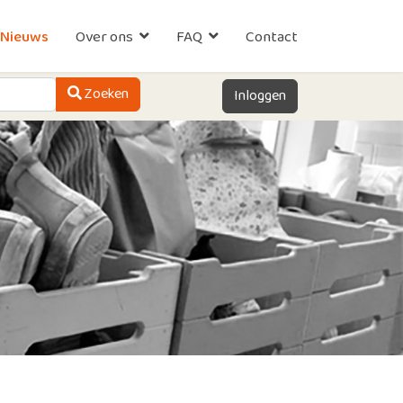
Nieuws
Over ons
FAQ
Contact
Zoeken
Zoeken
Inloggen
Type 2 or more characters for results.