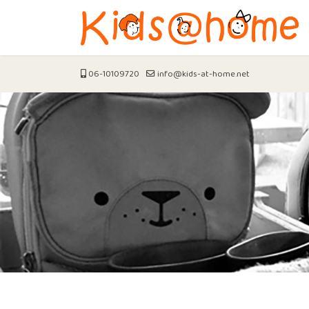
06-10109720
info@kids-at-home.net